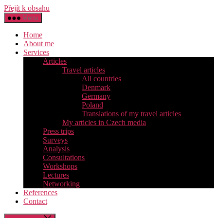
Přejít k obsahu
Menu
Home
About me
Services
Articles
Travel articles
All countries
Denmark
Germany
Poland
Translations of my travel articles
My articles in Czech media
Press trips
Surveys
Analysis
Consultations
Workshops
Lectures
Networking
References
Contact