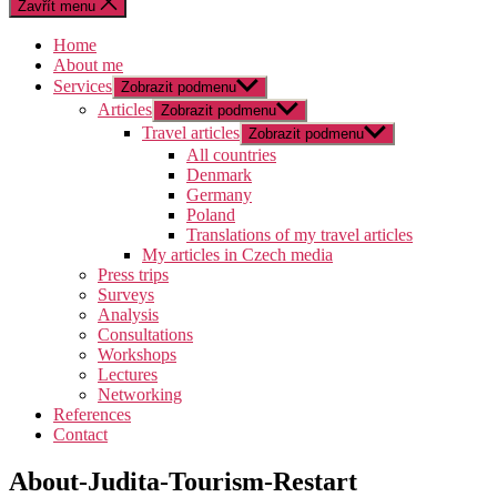
Zavřít menu
Home
About me
Services
Zobrazit podmenu
Articles
Zobrazit podmenu
Travel articles
Zobrazit podmenu
All countries
Denmark
Germany
Poland
Translations of my travel articles
My articles in Czech media
Press trips
Surveys
Analysis
Consultations
Workshops
Lectures
Networking
References
Contact
About-Judita-Tourism-Restart