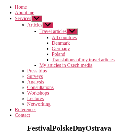
Home
About me
Services
Zobrazit
podmenu
Articles
Zobrazit
podmenu
Travel articles
Zobrazit
podmenu
All countries
Denmark
Germany
Poland
Translations of my travel articles
My articles in Czech media
Press trips
Surveys
Analysis
Consultations
Workshops
Lectures
Networking
References
Contact
FestivalPolskeDnyOstrava