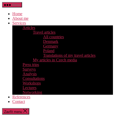
Přejít
Menu
k
obsahu
Home
About me
Services
Articles
Travel articles
All countries
Denmark
Germany
Poland
Translations of my travel articles
My articles in Czech media
Press trips
Surveys
Analysis
Consultations
Workshops
Lectures
Networking
References
Contact
Zavřít menu