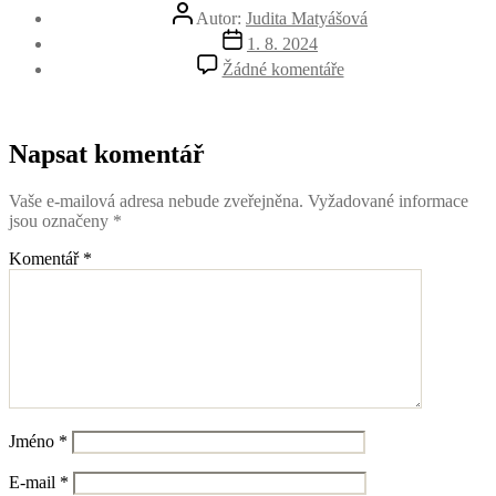
Autor
Autor:
Judita Matyášová
příspěvku
Datum
1. 8. 2024
příspěvku
u
Žádné komentáře
textu
s
názvem
FestivalPolskeDnyOs
Napsat komentář
Vaše e-mailová adresa nebude zveřejněna.
Vyžadované informace
jsou označeny
*
Komentář
*
Jméno
*
E-mail
*