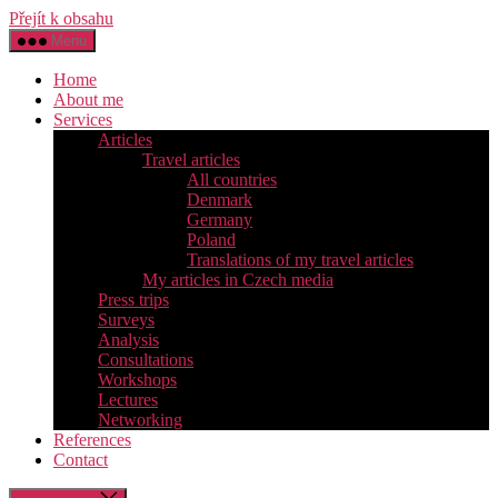
Přejít k obsahu
Menu
Home
About me
Services
Articles
Travel articles
All countries
Denmark
Germany
Poland
Translations of my travel articles
My articles in Czech media
Press trips
Surveys
Analysis
Consultations
Workshops
Lectures
Networking
References
Contact