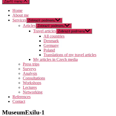
Zavřít menu
Home
About me
Services
Zobrazit podmenu
Articles
Zobrazit podmenu
Travel articles
Zobrazit podmenu
All countries
Denmark
Germany
Poland
Translations of my travel articles
My articles in Czech media
Press trips
Surveys
Analysis
Consultations
Workshops
Lectures
Networking
References
Contact
MuseumExilu-1