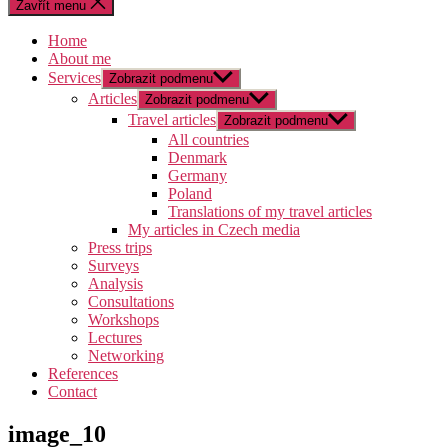
Zavřít menu
Home
About me
Services
Zobrazit podmenu
Articles
Zobrazit podmenu
Travel articles
Zobrazit podmenu
All countries
Denmark
Germany
Poland
Translations of my travel articles
My articles in Czech media
Press trips
Surveys
Analysis
Consultations
Workshops
Lectures
Networking
References
Contact
image_10