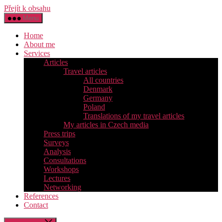
Přejít k obsahu
Menu
Home
About me
Services
Articles
Travel articles
All countries
Denmark
Germany
Poland
Translations of my travel articles
My articles in Czech media
Press trips
Surveys
Analysis
Consultations
Workshops
Lectures
Networking
References
Contact