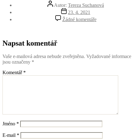
Autor
Autor:
Tereza Suchanová
příspěvku
Datum
23. 4. 2021
příspěvku
u
Žádné komentáře
textu
s
názvem
image_12
Napsat komentář
Vaše e-mailová adresa nebude zveřejněna.
Vyžadované informace
jsou označeny
*
Komentář
*
Jméno
*
E-mail
*