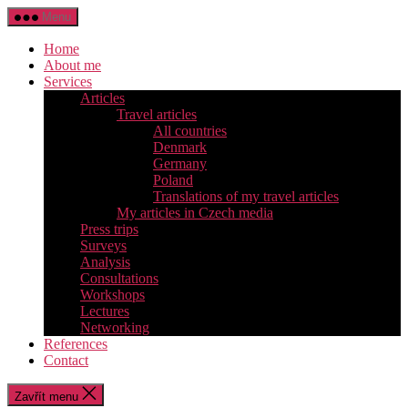
Přejít
Menu
k
obsahu
Home
About me
Services
Articles
Travel articles
All countries
Denmark
Germany
Poland
Translations of my travel articles
My articles in Czech media
Press trips
Surveys
Analysis
Consultations
Workshops
Lectures
Networking
References
Contact
Zavřít menu