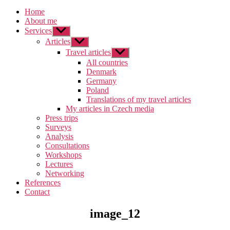
Home
About me
Services
Zobrazit
podmenu
Articles
Zobrazit
podmenu
Travel articles
Zobrazit
podmenu
All countries
Denmark
Germany
Poland
Translations of my travel articles
My articles in Czech media
Press trips
Surveys
Analysis
Consultations
Workshops
Lectures
Networking
References
Contact
image_12