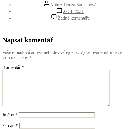
Autor
Autor:
Tereza Suchanová
příspěvku
Datum
23. 4. 2021
příspěvku
u
Žádné komentáře
textu
s
názvem
image_17
Napsat komentář
Vaše e-mailová adresa nebude zveřejněna.
Vyžadované informace
jsou označeny
*
Komentář
*
Jméno
*
E-mail
*