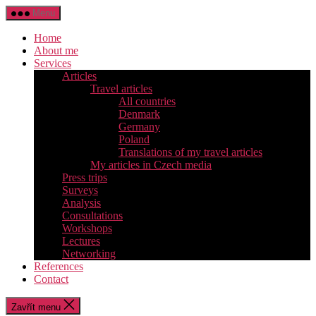
Přejít
Menu
k
obsahu
Home
About me
Services
Articles
Travel articles
All countries
Denmark
Germany
Poland
Translations of my travel articles
My articles in Czech media
Press trips
Surveys
Analysis
Consultations
Workshops
Lectures
Networking
References
Contact
Zavřít menu