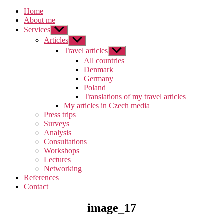
Home
About me
Services
Zobrazit
podmenu
Articles
Zobrazit
podmenu
Travel articles
Zobrazit
podmenu
All countries
Denmark
Germany
Poland
Translations of my travel articles
My articles in Czech media
Press trips
Surveys
Analysis
Consultations
Workshops
Lectures
Networking
References
Contact
image_17