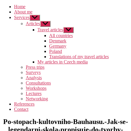
Home
About me
Services
Zobrazit
podmenu
Articles
Zobrazit
podmenu
Travel articles
Zobrazit
podmenu
All countries
Denmark
Germany
Poland
Translations of my travel articles
My articles in Czech media
Press trips
Surveys
Analysis
Consultations
Workshops
Lectures
Networking
References
Contact
Po-stopach-kultovniho-Bauhausu.-Jak-se-
legendarni-skola-propisuje-do-tvorby-