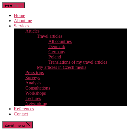
Přejít
Menu
k
obsahu
Home
About me
Services
Articles
Travel articles
All countries
Denmark
Germany
Poland
Translations of my travel articles
My articles in Czech media
Press trips
Surveys
Analysis
Consultations
Workshops
Lectures
Networking
References
Contact
Zavřít menu