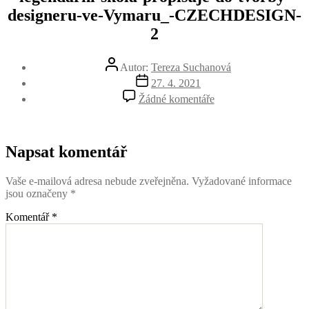
designeru-ve-Vymaru_-CZECHDESIGN-
2
Autor
Autor:
Tereza Suchanová
příspěvku
Datum
27. 4. 2021
příspěvku
u
Žádné komentáře
textu
s
názvem
Po-
Napsat komentář
stopach-
kultovniho-
Vaše e-mailová adresa nebude zveřejněna.
Vyžadované informace
Bauhausu.-
jsou označeny
*
Jak-
se-
Komentář
*
legendarni-
skola-
propisuje-
do-
tvorby-
designeru-
ve-
Vymaru_-