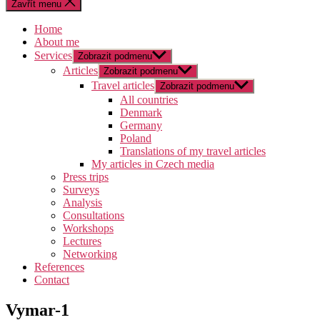
Zavřít menu
Home
About me
Services
Zobrazit podmenu
Articles
Zobrazit podmenu
Travel articles
Zobrazit podmenu
All countries
Denmark
Germany
Poland
Translations of my travel articles
My articles in Czech media
Press trips
Surveys
Analysis
Consultations
Workshops
Lectures
Networking
References
Contact
Vymar-1