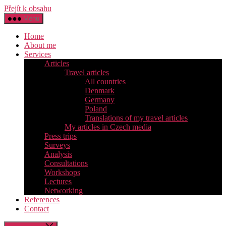
Přejít k obsahu
Menu
Home
About me
Services
Articles
Travel articles
All countries
Denmark
Germany
Poland
Translations of my travel articles
My articles in Czech media
Press trips
Surveys
Analysis
Consultations
Workshops
Lectures
Networking
References
Contact