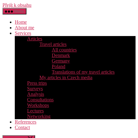
Přejít k obsahu
Menu
Home
About me
Services
Articles
Travel articles
All countries
Denmark
Germany
Poland
Translations of my travel articles
My articles in Czech media
Press trips
Surveys
Analysis
Consultations
Workshops
Lectures
Networking
References
Contact