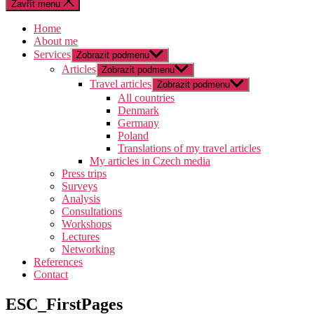
Zavřít menu
Home
About me
Services
Zobrazit podmenu
Articles
Zobrazit podmenu
Travel articles
Zobrazit podmenu
All countries
Denmark
Germany
Poland
Translations of my travel articles
My articles in Czech media
Press trips
Surveys
Analysis
Consultations
Workshops
Lectures
Networking
References
Contact
ESC_FirstPages