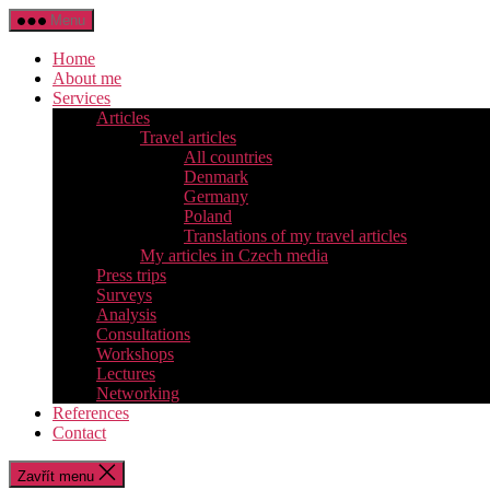
Přejít
Menu
k
obsahu
Home
About me
Services
Articles
Travel articles
All countries
Denmark
Germany
Poland
Translations of my travel articles
My articles in Czech media
Press trips
Surveys
Analysis
Consultations
Workshops
Lectures
Networking
References
Contact
Zavřít menu