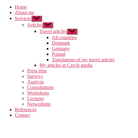
Home
About me
Services
Zobrazit
podmenu
Articles
Zobrazit
podmenu
Travel articles
Zobrazit
podmenu
All countries
Denmark
Germany
Poland
Translations of my travel articles
My articles in Czech media
Press trips
Surveys
Analysis
Consultations
Workshops
Lectures
Networking
References
Contact