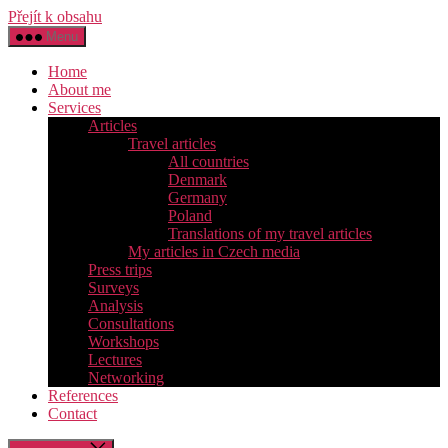
Přejít k obsahu
Menu
Home
About me
Services
Articles
Travel articles
All countries
Denmark
Germany
Poland
Translations of my travel articles
My articles in Czech media
Press trips
Surveys
Analysis
Consultations
Workshops
Lectures
Networking
References
Contact