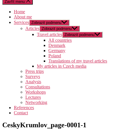
Zavřít menu
Home
About me
Services
Zobrazit podmenu
Articles
Zobrazit podmenu
Travel articles
Zobrazit podmenu
All countries
Denmark
Germany
Poland
Translations of my travel articles
My articles in Czech media
Press trips
Surveys
Analysis
Consultations
Workshops
Lectures
Networking
References
Contact
CeskyKrumlov_page-0001-1