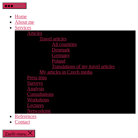
Přejít
Menu
k
obsahu
Home
About me
Services
Articles
Travel articles
All countries
Denmark
Germany
Poland
Translations of my travel articles
My articles in Czech media
Press trips
Surveys
Analysis
Consultations
Workshops
Lectures
Networking
References
Contact
Zavřít menu