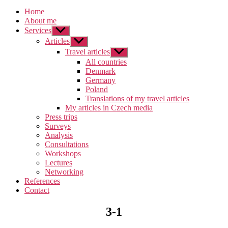
Home
About me
Services
Zobrazit
podmenu
Articles
Zobrazit
podmenu
Travel articles
Zobrazit
podmenu
All countries
Denmark
Germany
Poland
Translations of my travel articles
My articles in Czech media
Press trips
Surveys
Analysis
Consultations
Workshops
Lectures
Networking
References
Contact
3-1