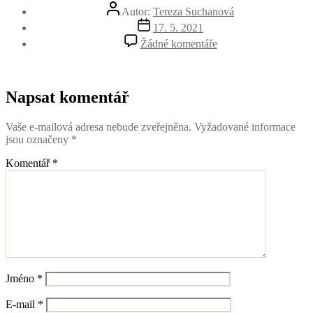
Autor
Autor:
Tereza Suchanová
příspěvku
Datum
17. 5. 2021
příspěvku
u
Žádné komentáře
textu
s
názvem
3-
Napsat komentář
1
Vaše e-mailová adresa nebude zveřejněna.
Vyžadované informace
jsou označeny
*
Komentář
*
Jméno
*
E-mail
*