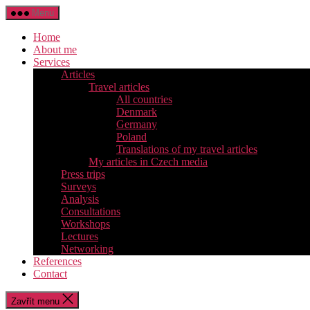
Přejít
Menu
k
obsahu
Home
About me
Services
Articles
Travel articles
All countries
Denmark
Germany
Poland
Translations of my travel articles
My articles in Czech media
Press trips
Surveys
Analysis
Consultations
Workshops
Lectures
Networking
References
Contact
Zavřít menu