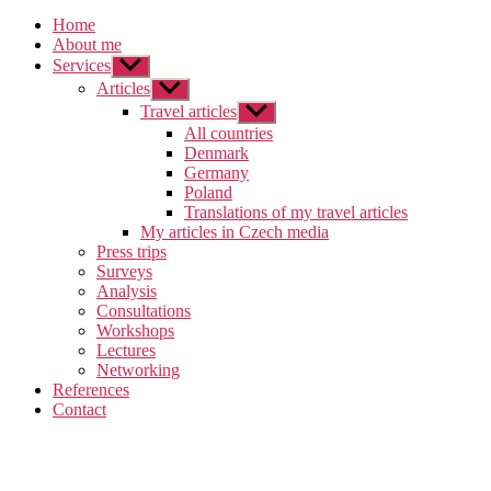
Home
About me
Services
Zobrazit
podmenu
Articles
Zobrazit
podmenu
Travel articles
Zobrazit
podmenu
All countries
Denmark
Germany
Poland
Translations of my travel articles
My articles in Czech media
Press trips
Surveys
Analysis
Consultations
Workshops
Lectures
Networking
References
Contact