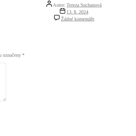
Autor
Autor:
Tereza Suchanová
příspěvku
Datum
13. 8. 2024
příspěvku
u
Žádné komentáře
textu
s
názvem
Tourism-
Restarter-
Judita-
ou označeny
*
Headers-
8