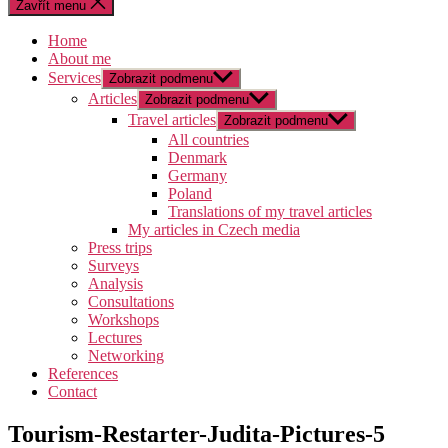
Zavřít menu
Home
About me
Services
Zobrazit podmenu
Articles
Zobrazit podmenu
Travel articles
Zobrazit podmenu
All countries
Denmark
Germany
Poland
Translations of my travel articles
My articles in Czech media
Press trips
Surveys
Analysis
Consultations
Workshops
Lectures
Networking
References
Contact
Tourism-Restarter-Judita-Pictures-5