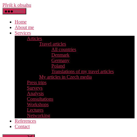
Přejít k obsahu
Menu
Home
About me
Services
Articles
Travel articles
All countries
Denmark
Germany
Poland
Translations of my travel articles
My articles in Czech media
Press trips
Surveys
Analysis
Consultations
Workshops
Lectures
Networking
References
Contact