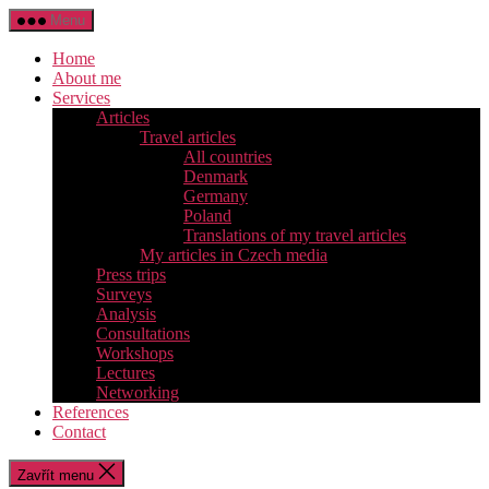
Přejít
Menu
k
obsahu
Home
About me
Services
Articles
Travel articles
All countries
Denmark
Germany
Poland
Translations of my travel articles
My articles in Czech media
Press trips
Surveys
Analysis
Consultations
Workshops
Lectures
Networking
References
Contact
Zavřít menu