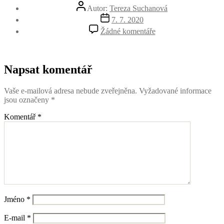
Autor
Autor:
Tereza Suchanová
příspěvku
Datum
7. 7. 2020
příspěvku
u
Žádné komentáře
textu
s
názvem
14
Napsat komentář
Vaše e-mailová adresa nebude zveřejněna.
Vyžadované informace
jsou označeny
*
Komentář
*
Jméno
*
E-mail
*