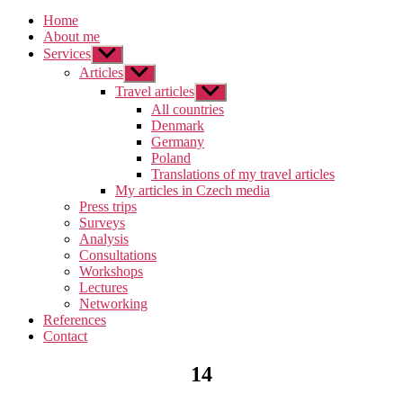
Home
About me
Services
Zobrazit
podmenu
Articles
Zobrazit
podmenu
Travel articles
Zobrazit
podmenu
All countries
Denmark
Germany
Poland
Translations of my travel articles
My articles in Czech media
Press trips
Surveys
Analysis
Consultations
Workshops
Lectures
Networking
References
Contact
14