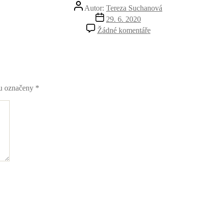
Autor
Autor:
Tereza Suchanová
příspěvku
Datum
29. 6. 2020
příspěvku
u
Žádné komentáře
textu
s
názvem
2
ou označeny
*