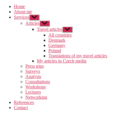
Home
About me
Services
Zobrazit
podmenu
Articles
Zobrazit
podmenu
Travel articles
Zobrazit
podmenu
All countries
Denmark
Germany
Poland
Translations of my travel articles
My articles in Czech media
Press trips
Surveys
Analysis
Consultations
Workshops
Lectures
Networking
References
Contact