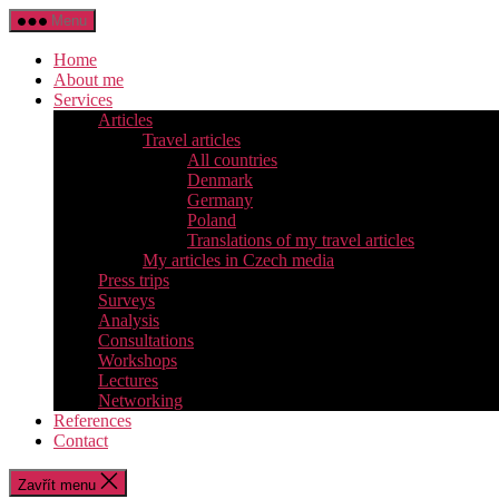
Přejít
Menu
k
obsahu
Home
About me
Services
Articles
Travel articles
All countries
Denmark
Germany
Poland
Translations of my travel articles
My articles in Czech media
Press trips
Surveys
Analysis
Consultations
Workshops
Lectures
Networking
References
Contact
Zavřít menu