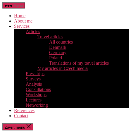
Přejít
Menu
k
obsahu
Home
About me
Services
Articles
Travel articles
All countries
Denmark
Germany
Poland
Translations of my travel articles
My articles in Czech media
Press trips
Surveys
Analysis
Consultations
Workshops
Lectures
Networking
References
Contact
Zavřít menu