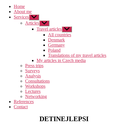
Home
About me
Services
Zobrazit
podmenu
Articles
Zobrazit
podmenu
Travel articles
Zobrazit
podmenu
All countries
Denmark
Germany
Poland
Translations of my travel articles
My articles in Czech media
Press trips
Surveys
Analysis
Consultations
Workshops
Lectures
Networking
References
Contact
DETINEJLEPSI