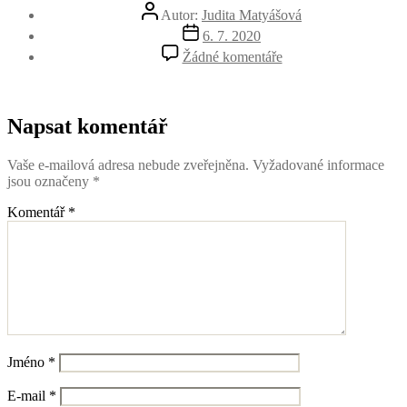
Autor
Autor:
Judita Matyášová
příspěvku
Datum
6. 7. 2020
příspěvku
u
Žádné komentáře
textu
s
názvem
DETINEJLEPSI
Napsat komentář
Vaše e-mailová adresa nebude zveřejněna.
Vyžadované informace
jsou označeny
*
Komentář
*
Jméno
*
E-mail
*