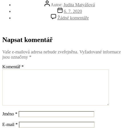
Autor
Autor:
Judita Matyášová
příspěvku
Datum
6. 7. 2020
příspěvku
u
Žádné komentáře
textu
s
názvem
gentlepsi
Napsat komentář
Vaše e-mailová adresa nebude zveřejněna.
Vyžadované informace
jsou označeny
*
Komentář
*
Jméno
*
E-mail
*