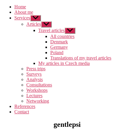
Home
About me
Services
Zobrazit
podmenu
Articles
Zobrazit
podmenu
Travel articles
Zobrazit
podmenu
All countries
Denmark
Germany
Poland
Translations of my travel articles
My articles in Czech media
Press trips
Surveys
Analysis
Consultations
Workshops
Lectures
Networking
References
Contact
gentlepsi