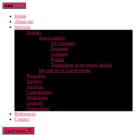
Přejít
Menu
k
obsahu
Home
About me
Services
Articles
Travel articles
All countries
Denmark
Germany
Poland
Translations of my travel articles
My articles in Czech media
Press trips
Surveys
Analysis
Consultations
Workshops
Lectures
Networking
References
Contact
Zavřít menu