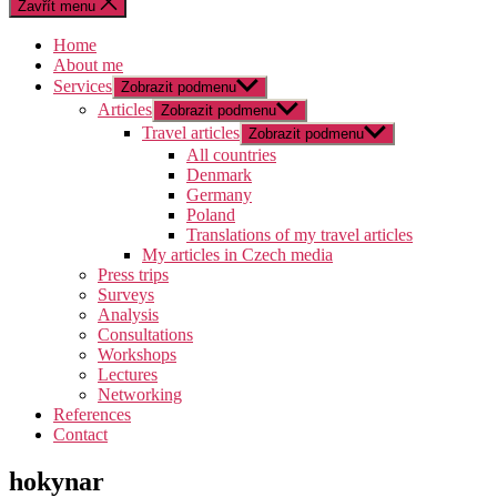
Zavřít menu
Home
About me
Services
Zobrazit podmenu
Articles
Zobrazit podmenu
Travel articles
Zobrazit podmenu
All countries
Denmark
Germany
Poland
Translations of my travel articles
My articles in Czech media
Press trips
Surveys
Analysis
Consultations
Workshops
Lectures
Networking
References
Contact
hokynar