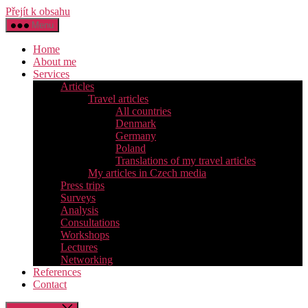
Přejít k obsahu
Menu
Home
About me
Services
Articles
Travel articles
All countries
Denmark
Germany
Poland
Translations of my travel articles
My articles in Czech media
Press trips
Surveys
Analysis
Consultations
Workshops
Lectures
Networking
References
Contact