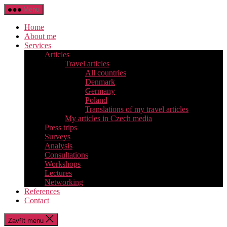
Přejít
Menu
k
obsahu
Home
About me
Services
Articles
Travel articles
All countries
Denmark
Germany
Poland
Translations of my travel articles
My articles in Czech media
Press trips
Surveys
Analysis
Consultations
Workshops
Lectures
Networking
References
Contact
Zavřít menu