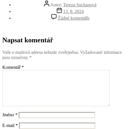
Autor
Autor:
Tereza Suchanová
příspěvku
Datum
13. 8. 2024
příspěvku
u
Žádné komentáře
textu
s
názvem
Snimek-
Napsat komentář
obrazovky-
2024-
Vaše e-mailová adresa nebude zveřejněna.
Vyžadované informace
08-
jsou označeny
*
01-
182258
Komentář
*
Jméno
*
E-mail
*