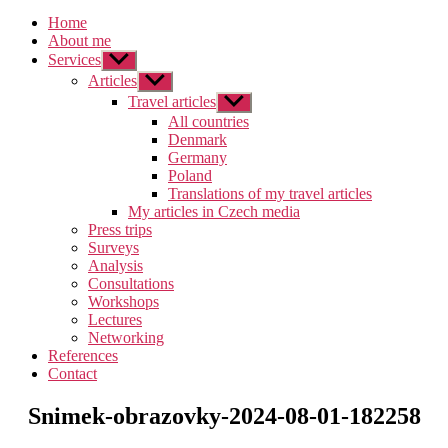
Home
About me
Services
Zobrazit
podmenu
Articles
Zobrazit
podmenu
Travel articles
Zobrazit
podmenu
All countries
Denmark
Germany
Poland
Translations of my travel articles
My articles in Czech media
Press trips
Surveys
Analysis
Consultations
Workshops
Lectures
Networking
References
Contact
Snimek-obrazovky-2024-08-01-182258