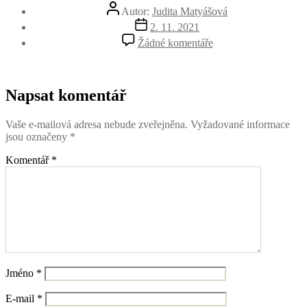
Autor
Autor:
Judita Matyášová
příspěvku
Datum
2. 11. 2021
příspěvku
u
Žádné komentáře
textu
s
názvem
Strana3_CoZbylo1
Napsat komentář
Vaše e-mailová adresa nebude zveřejněna.
Vyžadované informace
jsou označeny
*
Komentář
*
Jméno
*
E-mail
*