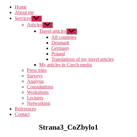
Home
About me
Services
Zobrazit
podmenu
Articles
Zobrazit
podmenu
Travel articles
Zobrazit
podmenu
All countries
Denmark
Germany
Poland
Translations of my travel articles
My articles in Czech media
Press trips
Surveys
Analysis
Consultations
Workshops
Lectures
Networking
References
Contact
Strana3_CoZbylo1