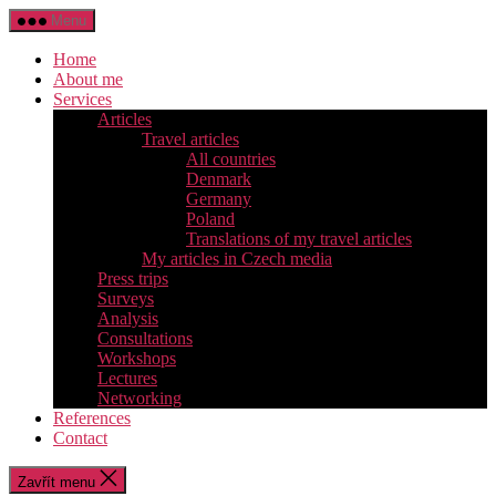
Přejít
Menu
k
obsahu
Home
About me
Services
Articles
Travel articles
All countries
Denmark
Germany
Poland
Translations of my travel articles
My articles in Czech media
Press trips
Surveys
Analysis
Consultations
Workshops
Lectures
Networking
References
Contact
Zavřít menu