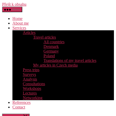
Přejít k obsahu
Menu
Home
About me
Services
Articles
Travel articles
All countries
Denmark
Germany
Poland
Translations of my travel articles
My articles in Czech media
Press trips
Surveys
Analysis
Consultations
Workshops
Lectures
Networking
References
Contact