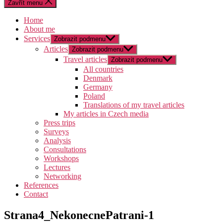
Zavřít menu
Home
About me
Services
Zobrazit podmenu
Articles
Zobrazit podmenu
Travel articles
Zobrazit podmenu
All countries
Denmark
Germany
Poland
Translations of my travel articles
My articles in Czech media
Press trips
Surveys
Analysis
Consultations
Workshops
Lectures
Networking
References
Contact
Strana4_NekonecnePatrani-1