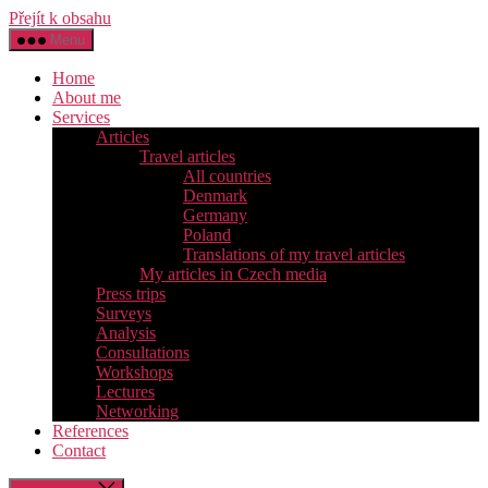
Přejít k obsahu
Menu
Home
About me
Services
Articles
Travel articles
All countries
Denmark
Germany
Poland
Translations of my travel articles
My articles in Czech media
Press trips
Surveys
Analysis
Consultations
Workshops
Lectures
Networking
References
Contact