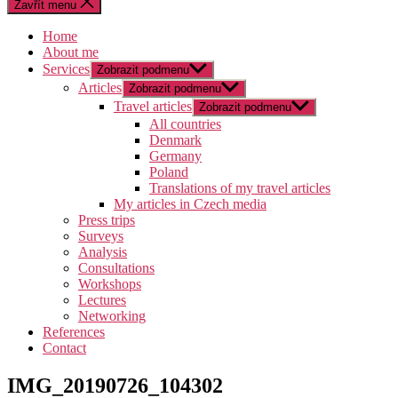
Zavřít menu
Home
About me
Services
Zobrazit podmenu
Articles
Zobrazit podmenu
Travel articles
Zobrazit podmenu
All countries
Denmark
Germany
Poland
Translations of my travel articles
My articles in Czech media
Press trips
Surveys
Analysis
Consultations
Workshops
Lectures
Networking
References
Contact
IMG_20190726_104302