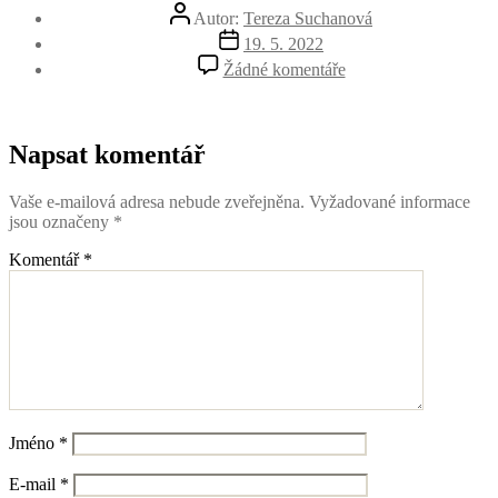
Autor
Autor:
Tereza Suchanová
příspěvku
Datum
19. 5. 2022
příspěvku
u
Žádné komentáře
textu
s
názvem
Usti
Napsat komentář
Vaše e-mailová adresa nebude zveřejněna.
Vyžadované informace
jsou označeny
*
Komentář
*
Jméno
*
E-mail
*