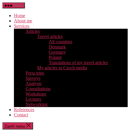
Přejít
Menu
k
obsahu
Home
About me
Services
Articles
Travel articles
All countries
Denmark
Germany
Poland
Translations of my travel articles
My articles in Czech media
Press trips
Surveys
Analysis
Consultations
Workshops
Lectures
Networking
References
Contact
Zavřít menu