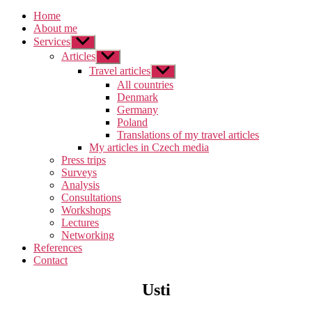
Home
About me
Services
Zobrazit
podmenu
Articles
Zobrazit
podmenu
Travel articles
Zobrazit
podmenu
All countries
Denmark
Germany
Poland
Translations of my travel articles
My articles in Czech media
Press trips
Surveys
Analysis
Consultations
Workshops
Lectures
Networking
References
Contact
Usti