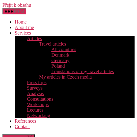
Přejít k obsahu
Menu
Home
About me
Services
Articles
Travel articles
All countries
Denmark
Germany
Poland
Translations of my travel articles
My articles in Czech media
Press trips
Surveys
Analysis
Consultations
Workshops
Lectures
Networking
References
Contact