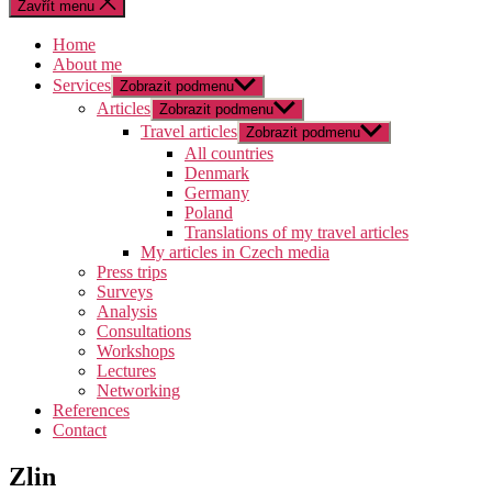
Zavřít menu
Home
About me
Services
Zobrazit podmenu
Articles
Zobrazit podmenu
Travel articles
Zobrazit podmenu
All countries
Denmark
Germany
Poland
Translations of my travel articles
My articles in Czech media
Press trips
Surveys
Analysis
Consultations
Workshops
Lectures
Networking
References
Contact
Zlin